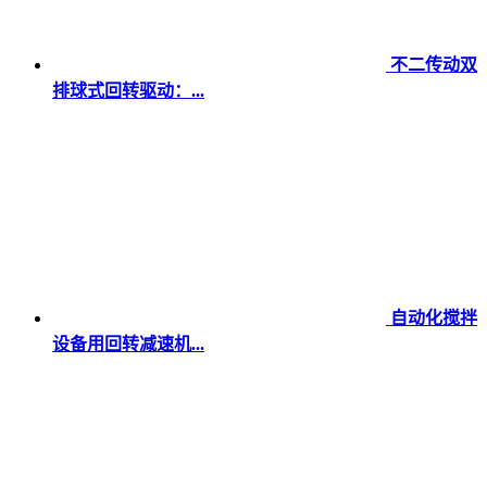
不二传动双
排球式回转驱动：...
自动化搅拌
设备用回转减速机...