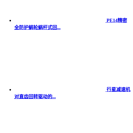
PE14精密
全防护蜗轮蜗杆式回...
行星减速机
对直齿回转驱动的...