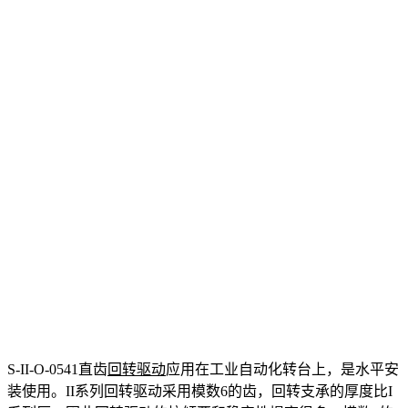
S-II-O-0541直齿
回转驱动
应用在工业自动化转台上，是水平安
装使用。II系列回转驱动采用模数6的齿，回转支承的厚度比I