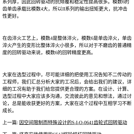
系列厚，因此回转驱动的抗倾覆和稳定性提高很多。模数6的
齿单齿承载比模数4大，所以II系列的输出扭矩更大，抗冲击
性更好。
在齿淬火工艺上，模数4是整体淬火，模数6是单齿淬火，单齿
淬火产生的变形比整体淬火小很多，所以对于不磨齿的普通精
度的回转驱动来说，模数6的回转精度更高。
大家在选型过程中，尽可能详细的把使用工况告知不二传动的
工程师，我们汇总分析大家的工况后，会给出我们的建议，详
细的工况有助于我们给您提供更合理的方案。在设计、计算、
选型过程中大家应该多沟通，交流彼此的意见和想法，通过讨
论，总是能收获更好的方案，大家在这个过程中互相学习不断
成长。
上一篇:
因空间限制而特殊设计的S-I-O-0641齿轮式回转驱动