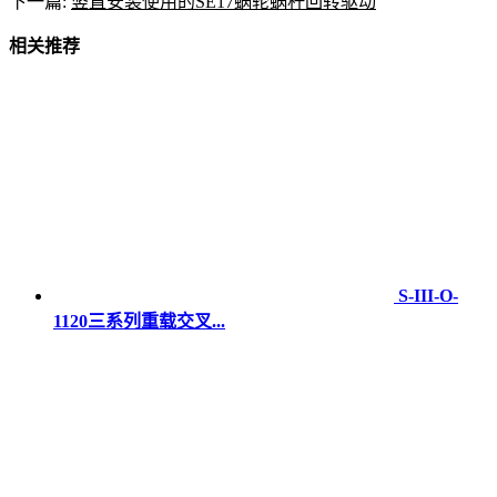
下一篇:
竖直安装使用的SE17蜗轮蜗杆回转驱动
相关推荐
S-III-O-
1120三系列重载交叉...