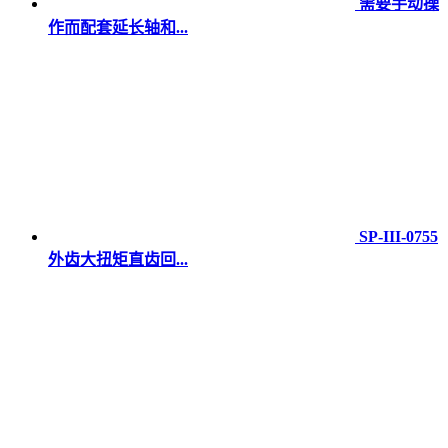
需要手动操
作而配套延长轴和...
SP-III-0755
外齿大扭矩直齿回...