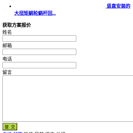
竖直安装的
大扭矩蜗轮蜗杆回...
获取方案报价
姓名
邮箱
电话
留言