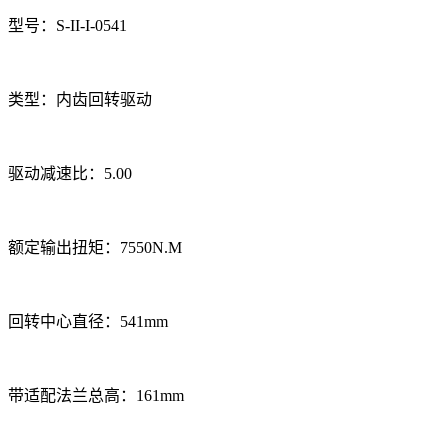
型号：S-II-I-0541
类型：内齿回转驱动
驱动减速比：5.00
额定输出扭矩：7550N.M
回转中心直径：541mm
带适配法兰总高：161mm