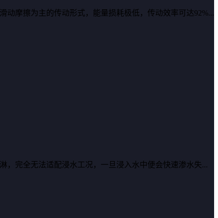
动摩擦为主的传动形式，能量损耗极低，传动效率可达92%...
，完全无法适配浸水工况，一旦浸入水中便会快速渗水失...