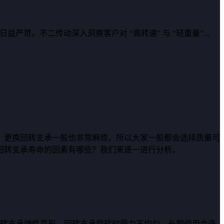
苛。不二传动深入洞察客户对 “高转速” 与 “轻重量”...
，更换回转支承一般也非常麻烦，所以大家一般都会选择质量可
回转支承寿命的因素有哪些？我们来逐一进行分析。
回转支承弹性变形，回转支承旋转时受力不均匀，长期使用会造