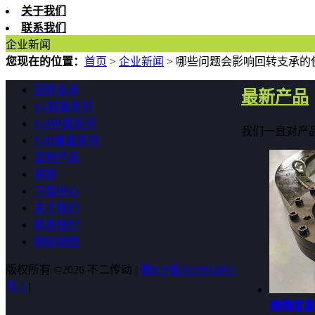
关于我们
联系我们
企业新闻
您现在的位置：
首页
>
企业新闻
>
哪些问题会影响回转支承的
回转支承
最新产品
S-I轻载系列
S-II中载系列
我们一直对产
S-III重载系列
定制产品
视频
下载中心
关于我们
联系我们
网站地图
版权所有 ©2026 不二传动 |
豫ICP备2020034951
号-1
|
高精度直