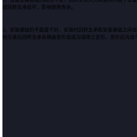
成回转支承损坏，影响使用寿命。
2、安装基础的平面度不好，安装时回转支承和安装基础之间
栓压紧后回转支承会翘曲变形造成沟道随之变形，变形后沟道