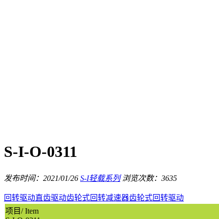
S-I-O-0311
发布时间：2021/01/26
S-I轻载系列
浏览次数：3635
回转驱动
直齿驱动
齿轮式回转减速器
齿轮式回转驱动
项目/ Item