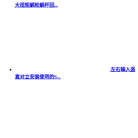
大扭矩蜗轮蜗杆回...
左右输入竖
直对立安装使用的S...