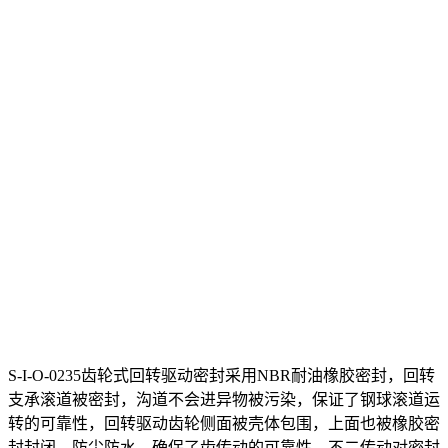
S-I-O-0235齿轮式回转驱动密封采用NBR耐油橡胶密封，回转
支承滚道被密封，沟道不会进异物被污染，保证了钢球滚道运
转的可靠性，回转驱动齿轮侧面被壳体包围，上面也被橡胶密
封封闭，防尘防水，确保了齿传动的可靠性。不二传动对密封