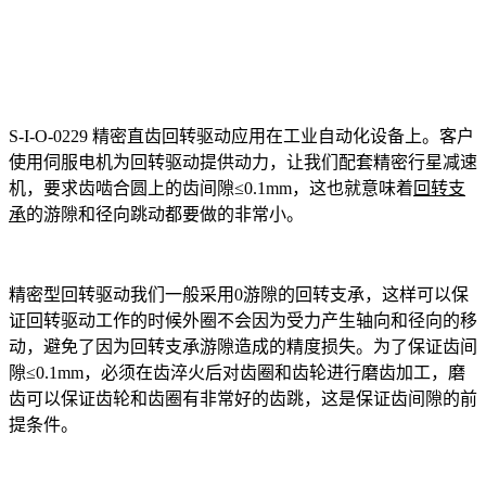
S-I-O-0229 精密直齿回转驱动应用在工业自动化设备上。客户
使用伺服电机为回转驱动提供动力，让我们配套精密行星减速
机，要求齿啮合圆上的齿间隙≤0.1mm，这也就意味着
回转支
承
的游隙和径向跳动都要做的非常小。
精密型回转驱动我们一般采用0游隙的回转支承，这样可以保
证回转驱动工作的时候外圈不会因为受力产生轴向和径向的移
动，避免了因为回转支承游隙造成的精度损失。为了保证齿间
隙≤0.1mm，必须在齿淬火后对齿圈和齿轮进行磨齿加工，磨
齿可以保证齿轮和齿圈有非常好的齿跳，这是保证齿间隙的前
提条件。