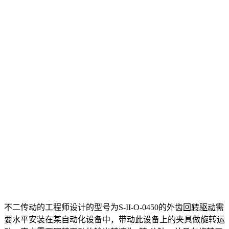
不二传动的工程师设计的型号为S-II-O-0450的外齿
回转驱动
需
要水平安装在某自动化设备中，带动此设备上的夹具做旋转运