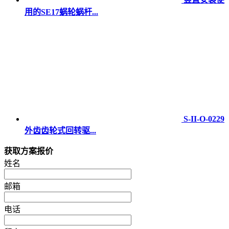
用的SE17蜗轮蜗杆...
S-II-O-0229
外齿齿轮式回转驱...
获取方案报价
姓名
邮箱
电话