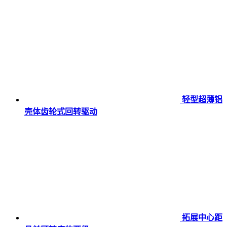
轻型超薄铝
壳体齿轮式回转驱动
拓展中心距