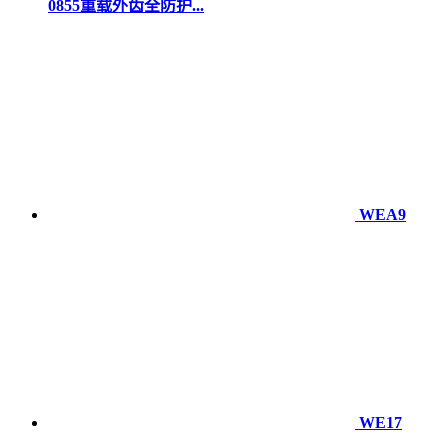
0855重载外齿全防护...
WEA9
WE17