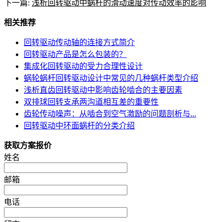
下一篇:
浅析回转驱动中蜗杆的滑动速度对传动效率的影响
相关推荐
回转驱动传动轴的连接方式简介
回转驱动产品是怎么包装的？
集成化回转驱动的受力合理性设计
蜗轮蜗杆回转驱动设计中常见的几种蜗杆类型介绍
浅析直齿回转驱动中影响齿轮啮合的主要因素
双排球回转支承两沟道相互差的重要性
齿轮传动噪声：从啮合到空气激励的问题剖析与...
回转驱动中环面蜗杆的分类介绍
获取方案报价
姓名
邮箱
电话