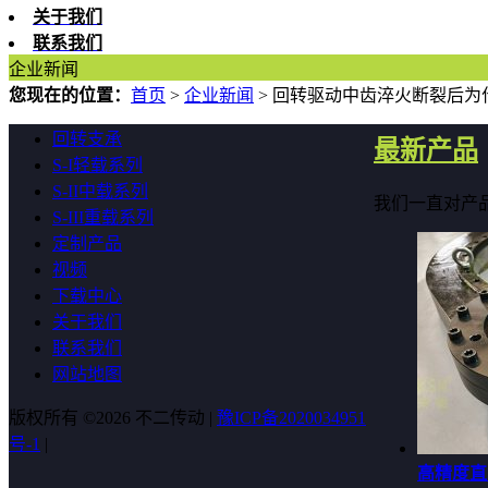
关于我们
联系我们
企业新闻
您现在的位置：
首页
>
企业新闻
>
回转驱动中齿淬火断裂后为
回转支承
最新产品
S-I轻载系列
S-II中载系列
我们一直对产
S-III重载系列
定制产品
视频
下载中心
关于我们
联系我们
网站地图
版权所有 ©2026 不二传动 |
豫ICP备2020034951
号-1
|
高精度直