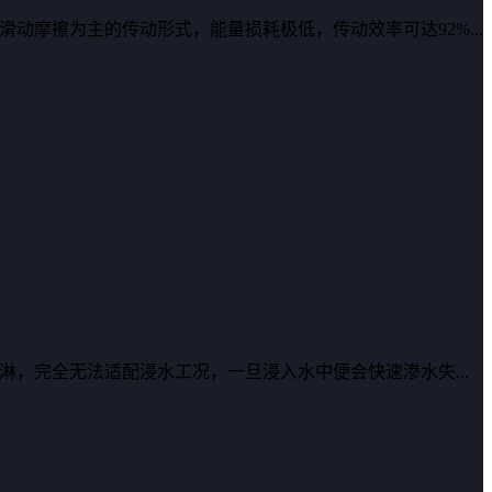
动摩擦为主的传动形式，能量损耗极低，传动效率可达92%...
，完全无法适配浸水工况，一旦浸入水中便会快速渗水失...