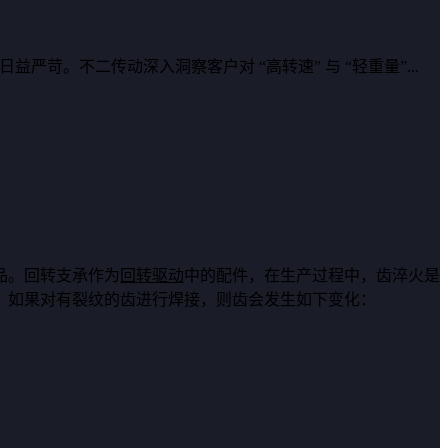
苛。不二传动深入洞察客户对 “高转速” 与 “轻重量”...
品。回转支承作为
回转驱动
中的配件，在生产过程中，齿淬火是
。如果对有裂纹的齿进行焊接，则齿会发生如下变化：